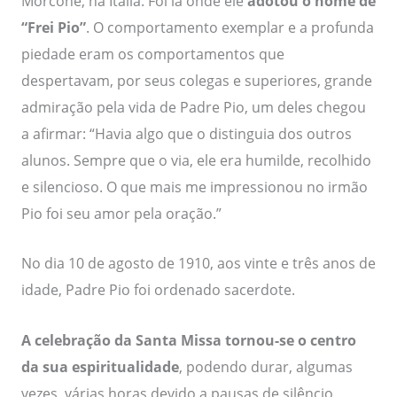
Morcone, na Itália. Foi lá onde ele
adotou o nome de
“Frei Pio”
. O comportamento exemplar e a profunda
piedade eram os comportamentos que
despertavam, por seus colegas e superiores, grande
admiração pela vida de Padre Pio, um deles chegou
a afirmar: “Havia algo que o distinguia dos outros
alunos. Sempre que o via, ele era humilde, recolhido
e silencioso. O que mais me impressionou no irmão
Pio foi seu amor pela oração.”
No dia 10 de agosto de 1910, aos vinte e três anos de
idade, Padre Pio foi ordenado sacerdote.
A celebração da Santa Missa tornou-se o centro
da sua espiritualidade
, podendo durar, algumas
vezes, várias horas devido a pausas de silêncio