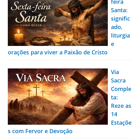
feira
Santa:
signific
ado,
liturgia
e
orações para viver a Paixão de Cristo
Via
Sacra
Comple
ta:
Reze as
14
Estaçõe
s com Fervor e Devoção