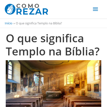
Men
princ
Início
O que significa Templo na Bíblia?
O que significa
Templo na Bíblia?