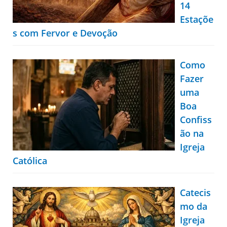
14
Estaçõe
s com Fervor e Devoção
Como
Fazer
uma
Boa
Confiss
ão na
Igreja
Católica
Catecis
mo da
Igreja