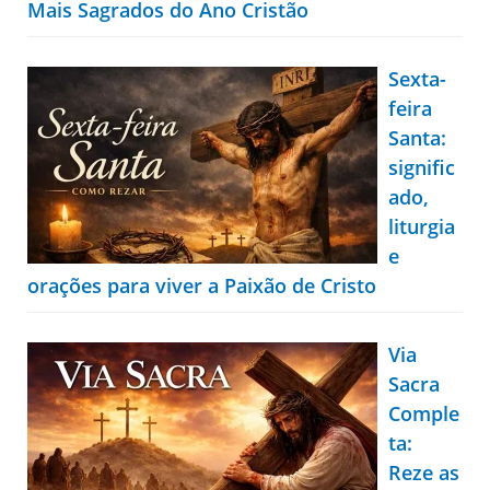
Mais Sagrados do Ano Cristão
Sexta-
feira
Santa:
signific
ado,
liturgia
e
orações para viver a Paixão de Cristo
Via
Sacra
Comple
ta:
Reze as